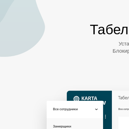
Табел
Уст
Блокир