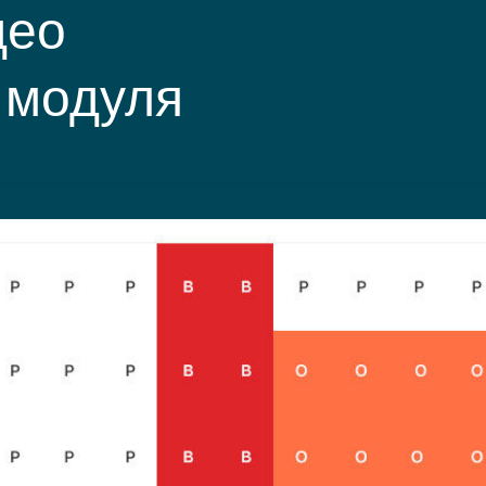
део
 модуля