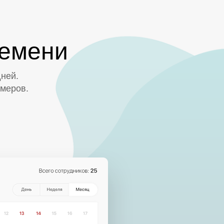
ремени
ней.
амеров.